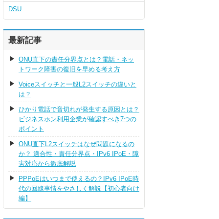
DSU
最新記事
ONU直下の責任分界点とは？電話・ネッ
トワーク障害の復旧を早める考え方
Voiceスイッチと一般L2スイッチの違いと
は？
ひかり電話で音切れが発生する原因とは？
ビジネスホン利用企業が確認すべき7つの
ポイント
ONU直下L2スイッチはなぜ問題になるの
か？ 適合性・責任分界点・IPv6 IPoE・障
害対応から徹底解説
PPPoEはいつまで使えるの？IPv6 IPoE時
代の回線事情をやさしく解説【初心者向け
編】