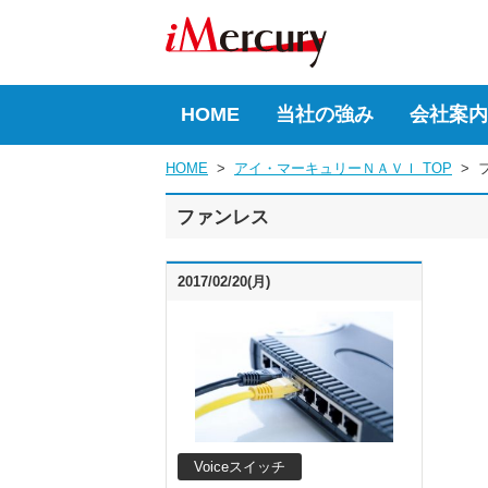
HOME
当社の強み
会社案内
HOME
  >  
アイ・マーキュリーＮＡＶＩ TOP
  >  
ファンレス
2017/02/20(月)
Voiceスイッチ