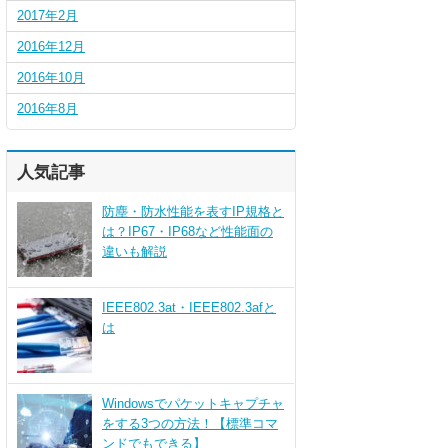
2017年2月
2016年12月
2016年10月
2016年8月
人気記事
防塵・防水性能を表すIP規格と
は？IP67・IP68など性能面の
違いも解説
IEEE802.3at・IEEE802.3afと
は
Windowsでパケットキャプチャ
をする3つの方法！【標準コマ
ンドでもできる】