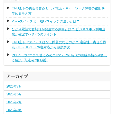
ONU直下の責任分界点とは？電話・ネットワーク障害の復旧を
早める考え方
Voiceスイッチと一般L2スイッチの違いとは？
ひかり電話で音切れが発生する原因とは？ ビジネスホン利用企
業が確認すべき7つのポイント
ONU直下L2スイッチはなぜ問題になるのか？ 適合性・責任分界
点・IPv6 IPoE・障害対応から徹底解説
PPPoEはいつまで使えるの？IPv6 IPoE時代の回線事情をやさし
く解説【初心者向け編】
アーカイブ
2026年7月
2026年6月
2026年2月
2025年9月