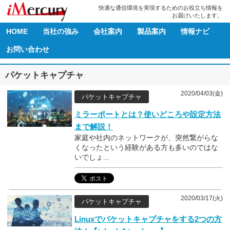
快適な通信環境を実現するためのお役立ち情報を
お届けいたします。
HOME
当社の強み
会社案内
製品案内
情報ナビ
お問い合わせ
パケットキャプチャ
2020/04/03(金)
パケットキャプチャ
ミラーポートとは？使いどころや設定方法
まで解説！
家庭や社内のネットワークが、突然繋がらな
くなったという経験がある方も多いのではな
いでしょ...
2020/03/17(火)
パケットキャプチャ
Linuxでパケットキャプチャをする2つの方