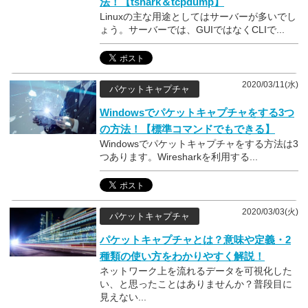
法！【tshark＆tcpdump】
Linuxの主な用途としてはサーバーが多いでし
ょう。サーバーでは、GUIではなくCLIで...
2020/03/11(水)
パケットキャプチャ
Windowsでパケットキャプチャをする3つ
の方法！【標準コマンドでもできる】
Windowsでパケットキャプチャをする方法は3
つあります。Wiresharkを利用する...
2020/03/03(火)
パケットキャプチャ
パケットキャプチャとは？意味や定義・2
種類の使い方をわかりやすく解説！
ネットワーク上を流れるデータを可視化した
い、と思ったことはありませんか？普段目に
見えない...