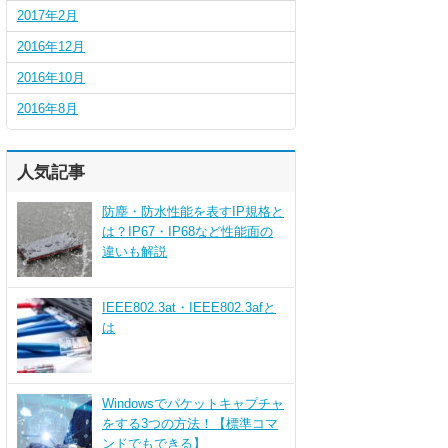
2017年2月
2016年12月
2016年10月
2016年8月
人気記事
防塵・防水性能を表すIP規格と
は？IP67・IP68など性能面の
違いも解説
IEEE802.3at・IEEE802.3afと
は
Windowsでパケットキャプチャ
をする3つの方法！【標準コマ
ンドでもできる】