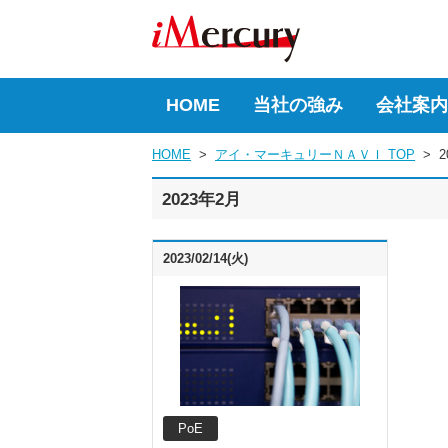
HOME
当社の強み
会社案内
HOME
  >  
アイ・マーキュリーＮＡＶＩ TOP
  >  
2
2023年2月
2023/02/14(火)
PoE