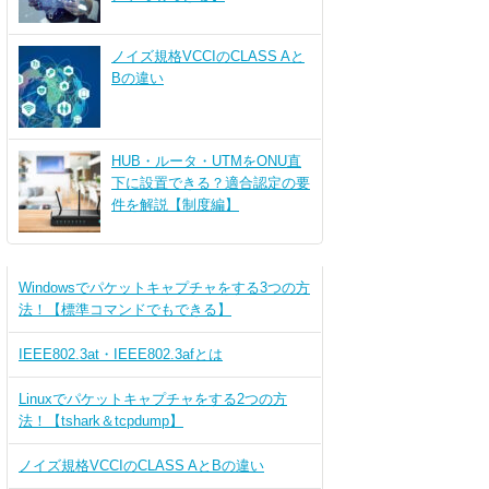
ノイズ規格VCCIのCLASS Aと
Bの違い
HUB・ルータ・UTMをONU直
下に設置できる？適合認定の要
件を解説【制度編】
Windowsでパケットキャプチャをする3つの方
法！【標準コマンドでもできる】
IEEE802.3at・IEEE802.3afとは
Linuxでパケットキャプチャをする2つの方
法！【tshark＆tcpdump】
ノイズ規格VCCIのCLASS AとBの違い