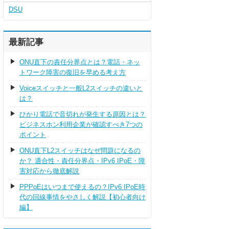
DSU
最新記事
ONU直下の責任分界点とは？電話・ネッ
トワーク障害の復旧を早める考え方
Voiceスイッチと一般L2スイッチの違いと
は？
ひかり電話で音切れが発生する原因とは？
ビジネスホン利用企業が確認すべき7つの
ポイント
ONU直下L2スイッチはなぜ問題になるの
か？ 適合性・責任分界点・IPv6 IPoE・障
害対応から徹底解説
PPPoEはいつまで使えるの？IPv6 IPoE時
代の回線事情をやさしく解説【初心者向け
編】