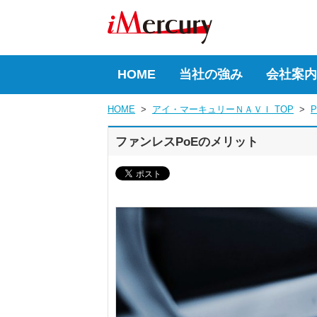
HOME
当社の強み
会社案内
HOME
  >  
アイ・マーキュリーＮＡＶＩ TOP
  >  
P
ファンレスPoEのメリット