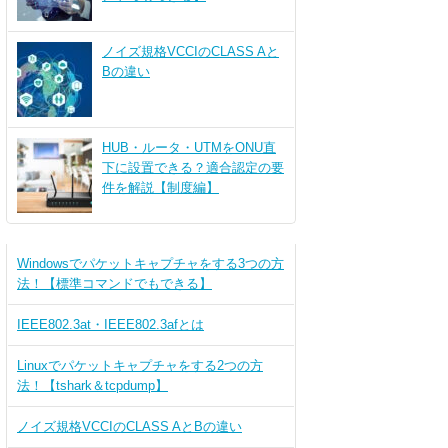
ノイズ規格VCCIのCLASS Aと
Bの違い
HUB・ルータ・UTMをONU直
下に設置できる？適合認定の要
件を解説【制度編】
Windowsでパケットキャプチャをする3つの方
法！【標準コマンドでもできる】
IEEE802.3at・IEEE802.3afとは
Linuxでパケットキャプチャをする2つの方
法！【tshark＆tcpdump】
ノイズ規格VCCIのCLASS AとBの違い