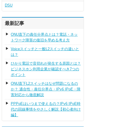
DSU
最新記事
ONU直下の責任分界点とは？電話・ネッ
トワーク障害の復旧を早める考え方
Voiceスイッチと一般L2スイッチの違いと
は？
ひかり電話で音切れが発生する原因とは？
ビジネスホン利用企業が確認すべき7つの
ポイント
ONU直下L2スイッチはなぜ問題になるの
か？ 適合性・責任分界点・IPv6 IPoE・障
害対応から徹底解説
PPPoEはいつまで使えるの？IPv6 IPoE時
代の回線事情をやさしく解説【初心者向け
編】