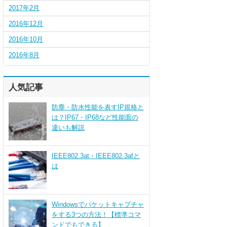
2017年2月
2016年12月
2016年10月
2016年8月
人気記事
防塵・防水性能を表すIP規格と
は？IP67・IP68など性能面の
違いも解説
IEEE802.3at・IEEE802.3afと
は
Windowsでパケットキャプチャ
をする3つの方法！【標準コマ
ンドでもできる】