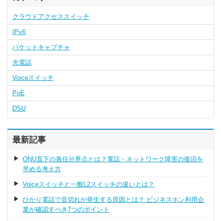
クラウドアクセススイッチ
IPv6
パケットキャプチャ
光電話
Voiceスイッチ
PoE
DSU
最新記事
ONU直下の責任分界点とは？電話・ネットワーク障害の復旧を
早める考え方
Voiceスイッチと一般L2スイッチの違いとは？
ひかり電話で音切れが発生する原因とは？ ビジネスホン利用企
業が確認すべき7つのポイント