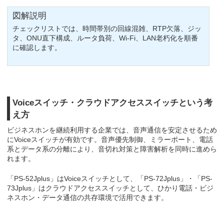
図解説明
チェックリストでは、時間帯別の回線混雑、RTP欠落、ジッ
タ、ONU直下構成、ルータ負荷、Wi-Fi、LAN老朽化を順番
に確認します。
Voiceスイッチ・クラウドアクセススイッチという考
え方
ビジネスホンを継続利用する企業では、音声通信を安定させるため
にVoiceスイッチが有効です。音声優先制御、ミラーポート、電話
系とデータ系の分離により、音切れ対策と障害解析を同時に進めら
れます。
「PS-52Jplus」はVoiceスイッチとして、「PS-72Jplus」・「PS-
73Jplus」はクラウドアクセススイッチとして、ひかり電話・ビジ
ネスホン・データ通信の共存環境で活用できます。