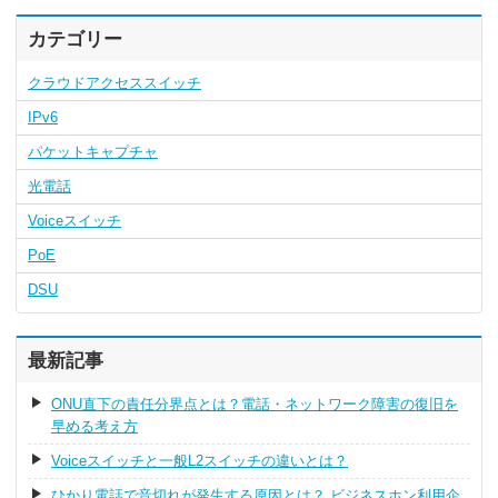
カテゴリー
クラウドアクセススイッチ
IPv6
パケットキャプチャ
光電話
Voiceスイッチ
PoE
DSU
最新記事
ONU直下の責任分界点とは？電話・ネットワーク障害の復旧を
早める考え方
Voiceスイッチと一般L2スイッチの違いとは？
ひかり電話で音切れが発生する原因とは？ ビジネスホン利用企