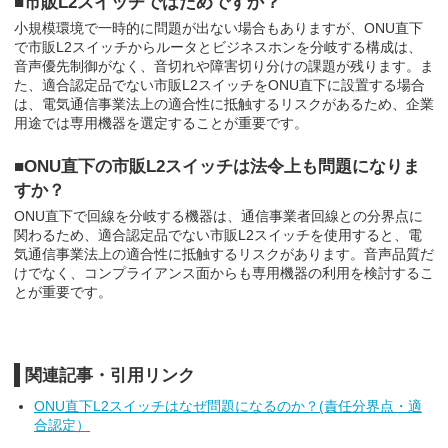
■市販L2スイッチではだめですか？
小規模環境で一時的に問題が出ない場合もありますが、ONU直下
で市販L2スイッチからルータとビジネスホンを分岐する構成は、
音声優先制御がなく、音切れや障害切り分けの課題が残ります。ま
た、適合認定品でない市販L2スイッチをONU直下に設置する場合
は、電気通信事業法上の適合性に抵触するリスクがあるため、企業
用途では専用機器を選定することが重要です。
■ONU直下の市販L2スイッチは法令上も問題になりま
すか？
ONU直下で回線を分岐する機器は、通信事業者回線との分界点に
関わるため、適合認定品でない市販L2スイッチを使用すると、電
気通信事業法上の適合性に抵触するリスクがあります。音声品質だ
けでなく、コンプライアンス面からも専用機器の利用を検討するこ
とが重要です。
関連記事・引用リンク
ONU直下L2スイッチはなぜ問題になるのか？(責任分界点・適
合認定）