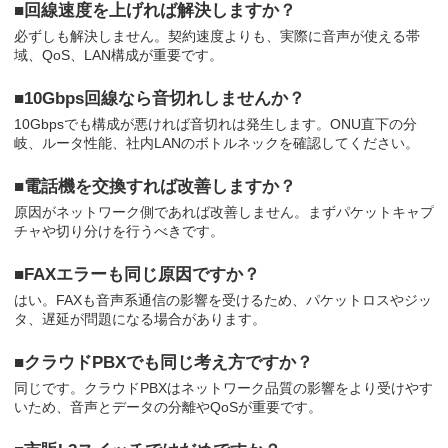
■回線速度を上げれば解決しますか？
必ずしも解決しません。契約速度よりも、実際に音声が使える帯
域、QoS、LAN構成が重要です。
■10Gbps回線なら音切れしませんか？
10Gbpsでも構成が悪ければ音切れは発生します。ONU直下の分
岐、ルータ性能、社内LANのボトルネックを確認してください。
■電話機を交換すれば改善しますか？
原因がネットワーク側であれば改善しません。まずパケットキャプ
チャや切り分けを行うべきです。
■FAXエラーも同じ原因ですか？
はい。FAXも音声系通信の影響を受けるため、パケットロスやジッ
タ、遅延が問題になる場合があります。
■クラウドPBXでも同じ考え方ですか？
同じです。クラウドPBXはネットワーク品質の影響をより受けやす
いため、音声とデータの分離やQoSが重要です。