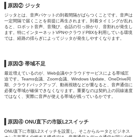
原因② ジッタ
ジッタとは、音声パケットの到着間隔がばらつくことです。音声は
一定間隔で届くことを前提に再生されます。到着タイミングが乱れ
ると、ロボット音声、音飛び、会話の引っ掛かり、音割れが発生し
ます。特にインターネットVPNやクラウドPBXを利用している環境
では、経路の揺らぎによってジッタが発生しやすくなります。
原因③ 帯域不足
最近増えているのが、Web会議やクラウドサービスによる帯域圧
迫です。Teams会議、Zoom会議、Windows Update、OneDrive同
期、クラウドバックアップ、動画視聴などが重なると、音声通信に
必要な帯域が確保できなくなります。重要なのは契約上の回線速度
ではなく、実際に音声が使える帯域が残っているかです。
原因④ ONU直下の市販L2スイッチ
ONU直下に市販L2スイッチを設置し、そこからルータとビジネス
ホン主装置を分岐する構成では、音声通信とデータ通信が同じ分岐