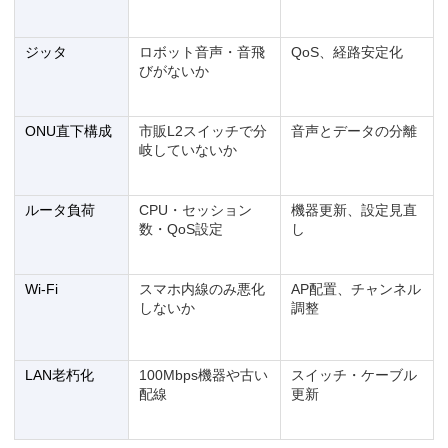
ジッタ
ロボット音声・音飛
QoS、経路安定化
びがないか
ONU直下構成
市販L2スイッチで分
音声とデータの分離
岐していないか
ルータ負荷
CPU・セッション
機器更新、設定見直
数・QoS設定
し
Wi-Fi
スマホ内線のみ悪化
AP配置、チャンネル
しないか
調整
LAN老朽化
100Mbps機器や古い
スイッチ・ケーブル
配線
更新