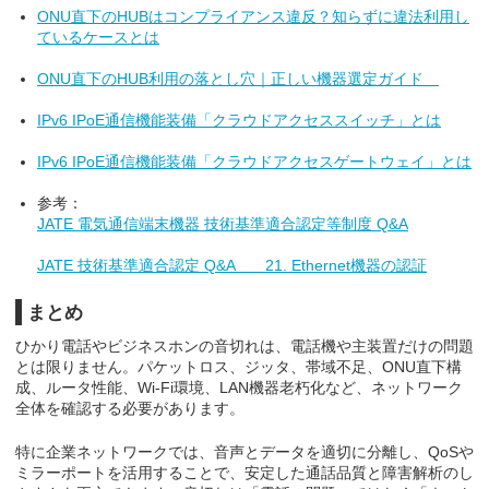
ONU直下のHUBはコンプライアンス違反？知らずに違法利用し
ているケースとは
ONU直下のHUB利用の落とし穴｜正しい機器選定ガイド
IPv6 IPoE通信機能装備「クラウドアクセススイッチ」とは
IPv6 IPoE通信機能装備「クラウドアクセスゲートウェイ」とは
参考：
JATE 電気通信端末機器 技術基準適合認定等制度 Q&A
JATE 技術基準適合認定 Q&A 21. Ethernet機器の認証
まとめ
ひかり電話やビジネスホンの音切れは、電話機や主装置だけの問題
とは限りません。パケットロス、ジッタ、帯域不足、ONU直下構
成、ルータ性能、Wi-Fi環境、LAN機器老朽化など、ネットワーク
全体を確認する必要があります。
特に企業ネットワークでは、音声とデータを適切に分離し、QoSや
ミラーポートを活用することで、安定した通話品質と障害解析のし