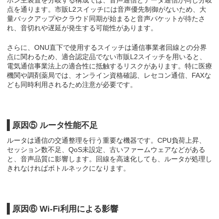
点を通ります。市販L2スイッチには音声優先制御がないため、大
量バックアップやクラウド同期が始まると音声パケットが待たさ
れ、音切れや遅延が発生する可能性があります。
さらに、ONU直下で使用するスイッチは通信事業者回線との分界
点に関わるため、適合認定品でない市販L2スイッチを用いると、
電気通信事業法上の適合性に抵触するリスクがあります。特に医療
機関や調剤薬局では、オンライン資格確認、レセコン通信、FAXな
ども同時利用されるため注意が必要です。
原因⑤ ルータ性能不足
ルータは通信の交通整理を行う重要な機器です。CPU負荷上昇、
セッション数不足、QoS未設定、古いファームウェアなどがある
と、音声品質に影響します。回線を高速化しても、ルータが処理し
きれなければボトルネックになります。
原因⑥ Wi-Fi利用による影響