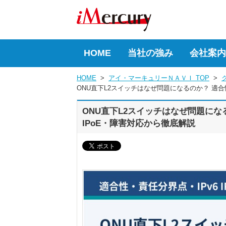
HOME
当社の強み
会社案内
HOME
  >  
アイ・マーキュリーＮＡＶＩ TOP
  >  
ONU直下L2スイッチはなぜ問題になるのか？ 適合性
ONU直下L2スイッチはなぜ問題になる
IPoE・障害対応から徹底解説