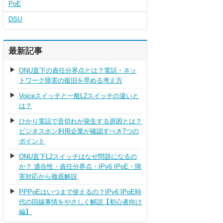
PoE
DSU
最新記事
ONU直下の責任分界点とは？電話・ネッ
トワーク障害の復旧を早める考え方
Voiceスイッチと一般L2スイッチの違いと
は？
ひかり電話で音切れが発生する原因とは？
ビジネスホン利用企業が確認すべき7つの
ポイント
ONU直下L2スイッチはなぜ問題になるの
か？ 適合性・責任分界点・IPv6 IPoE・障
害対応から徹底解説
PPPoEはいつまで使えるの？IPv6 IPoE時
代の回線事情をやさしく解説【初心者向け
編】