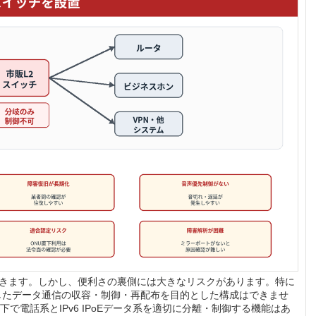
できます。しかし、便利さの裏側には大きなリスクがあります。特に
を利用したデータ通信の収容・制御・再配布を目的とした構成はできませ
下で電話系とIPv6 IPoEデータ系を適切に分離・制御する機能はあ