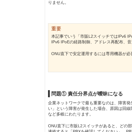
りません。
重要
本記事でいう「市販L2スイッチではIPv6
IPv6 IPoEの経路制御、アドレス再配
ONU直下で安定運用するには専用機器が必
問題① 責任分界点が曖昧になる
企業ネットワークで最も重要なのは、障害発
い」という障害が発生した場合、原因は回線障
など多岐にわたります。
ONU直下に市販L2スイッチがあると、どの
連絡すると「PBXを確認してください」、P