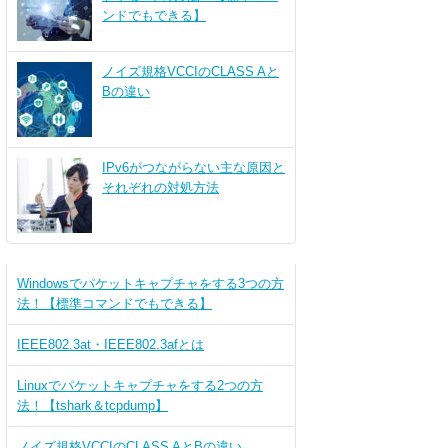
ンドでもできる】
ノイズ規格VCCIのCLASS Aと
Bの違い
IPv6がつながらない主な原因と
それぞれの対処方法
Windowsでパケットキャプチャをする3つの方
法！【標準コマンドでもできる】
IEEE802.3at・IEEE802.3afとは
Linuxでパケットキャプチャをする2つの方
法！【tshark＆tcpdump】
ノイズ規格VCCIのCLASS AとBの違い