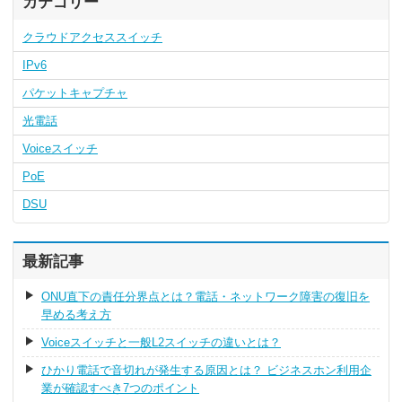
カテゴリー
クラウドアクセススイッチ
IPv6
パケットキャプチャ
光電話
Voiceスイッチ
PoE
DSU
最新記事
ONU直下の責任分界点とは？電話・ネットワーク障害の復旧を
早める考え方
Voiceスイッチと一般L2スイッチの違いとは？
ひかり電話で音切れが発生する原因とは？ ビジネスホン利用企
業が確認すべき7つのポイント